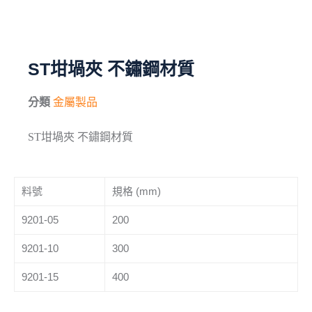
毛刷
儀器與配件
ST坩堝夾 不鏽鋼材質
其他
分類
金屬製品
進口產品
ST坩堝夾 不鏽鋼材質
化學試藥
料號
規格 (mm)
9201-05
200
9201-10
300
9201-15
400