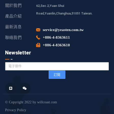
關於我們
62,Sec.2,Yuan Shui
Road,Yuanlin,Changhua,51051 Taiwan.
產品介紹
最新消息
service@yeasten.com.tw
聯絡我們
+886-4-8363611
+886-4-8363610
Newsletter
訂閱
© Copyright 2022 by willcoast.com
Privacy Policy