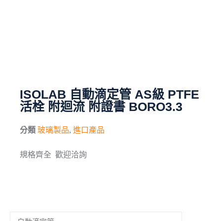
毛刷
儀器與配件
其他
進口產品
ISOLAB 自動滴定管 AS級 PTFE
活栓 附迴流 附證書 BORO3.3
化學試藥
分類
玻璃製品
,
進口產品
規格齊全 歡迎洽詢