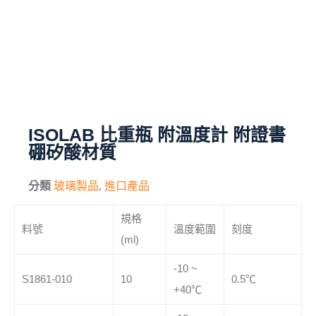
毛刷
儀器與配件
其他
進口產品
ISOLAB 比重瓶 附溫度計 附證書
硼矽酸材質
化學試藥
分類
玻璃製品
,
進口產品
規格
料號
溫度範圍
刻度
(ml)
-10 ~
S1861-010
10
0.5℃
+40℃