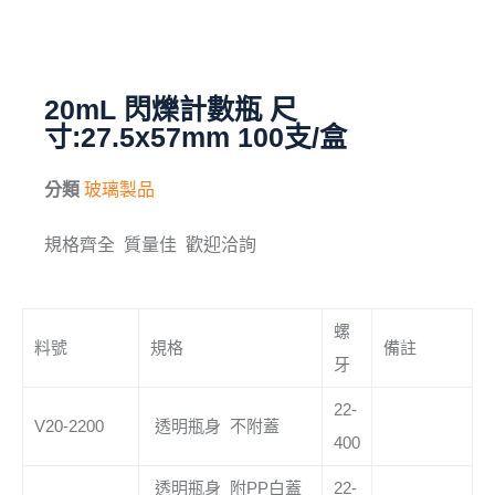
毛刷
儀器與配件
20mL 閃爍計數瓶 尺
寸:27.5x57mm 100支/盒
其他
進口產品
分類
玻璃製品
化學試藥
規格齊全 質量佳 歡迎洽詢
螺
料號
規格
備註
牙
22-
V20-2200
透明瓶身 不附蓋
400
透明瓶身 附PP白蓋
22-