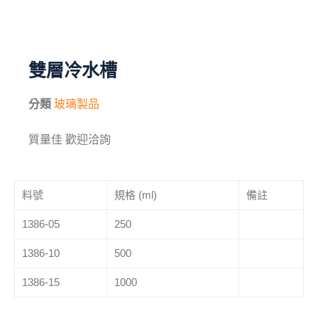
毛刷
儀器與配件
雙層冷水槽
其他
分類
玻璃製品
進口產品
質量佳 歡迎洽詢
化學試藥
料號
規格 (ml)
備註
1386-05
250
1386-10
500
1386-15
1000