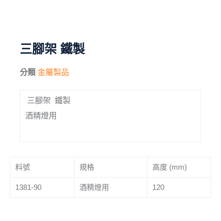
毛刷
儀器與配件
三腳架 鐵製
其他
分類
金屬製品
進口產品
三腳架 鐵製
化學試藥
酒精燈用
料號
規格
高度 (mm)
1381-90
酒精燈用
120