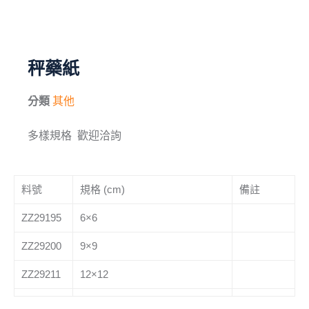
毛刷
儀器與配件
秤藥紙
其他
分類
其他
進口產品
多樣規格 歡迎洽詢
化學試藥
料號
規格 (cm)
備註
ZZ29195
6×6
ZZ29200
9×9
ZZ29211
12×12