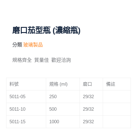
毛刷
儀器與配件
磨口茄型瓶 (濃縮瓶)
其他
分類
玻璃製品
進口產品
規格齊全 質量佳 歡迎洽詢
化學試藥
料號
規格 (ml)
磨口
備註
5011-05
250
29/32
5011-10
500
29/32
5011-15
1000
29/32