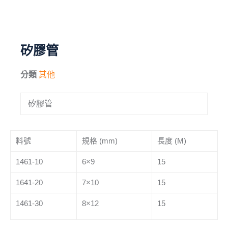
毛刷
儀器與配件
矽膠管
其他
分類
其他
進口產品
矽膠管
化學試藥
料號
規格 (mm)
長度 (M)
1461-10
6×9
15
1641-20
7×10
15
1461-30
8×12
15