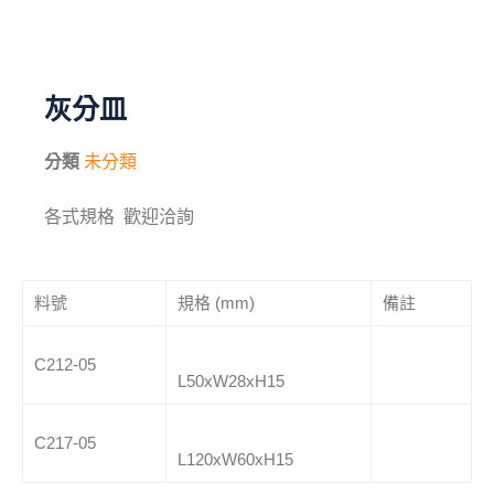
毛刷
儀器與配件
灰分皿
其他
分類
未分類
進口產品
各式規格 歡迎洽詢
化學試藥
料號
規格 (mm)
備註
C212-05
L50xW28xH15
C217-05
L120xW60xH15