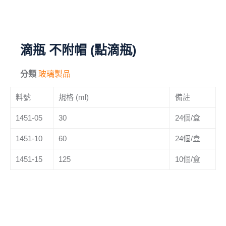
毛刷
儀器與配件
滴瓶 不附帽 (點滴瓶)
其他
分類
玻璃製品
進口產品
料號
規格 (ml)
備註
化學試藥
1451-05
30
24個/盒
1451-10
60
24個/盒
1451-15
125
10個/盒