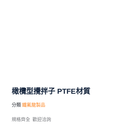
毛刷
儀器與配件
其他
進口產品
化學試藥
橄欖型攪拌子 PTFE材質
分類
鐵氟龍製品
規格齊全 歡迎洽詢