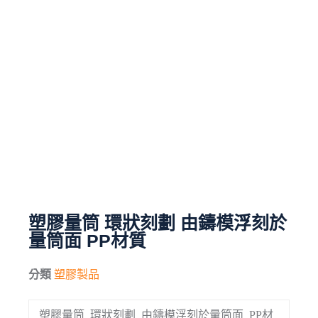
毛刷
儀器與配件
其他
進口產品
化學試藥
塑膠量筒 環狀刻劃 由鑄模浮刻於
量筒面 PP材質
分類
塑膠製品
塑膠量筒 環狀刻劃 由鑄模浮刻於量筒面 PP材