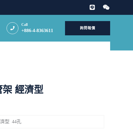
Call
詢問報價
+886-4-8363611
架 經濟型
濟型 44孔