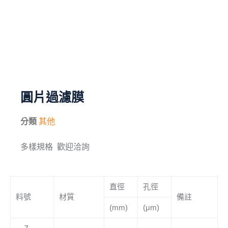
毛刷
儀器與配件
其他
進口產品
圓片過濾膜
化學試藥
分類
其他
多樣規格 歡迎洽詢
直徑
孔徑
料號
材質
備註
(mm)
(μm)