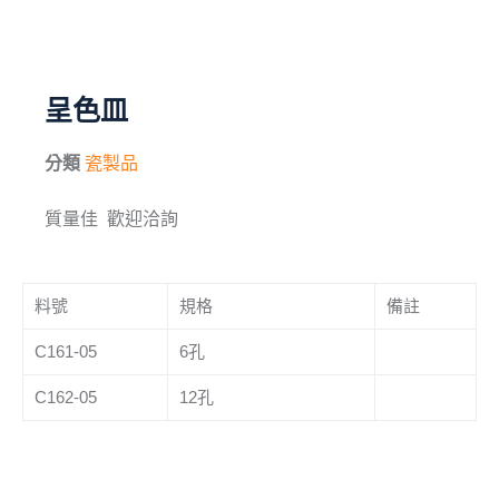
毛刷
儀器與配件
呈色皿
其他
分類
瓷製品
進口產品
質量佳 歡迎洽詢
化學試藥
料號
規格
備註
C161-05
6孔
C162-05
12孔