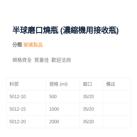
毛刷
儀器與配件
半球磨口燒瓶 (濃縮機用接收瓶)
其他
分類
玻璃製品
進口產品
規格齊全 質量佳 歡迎洽詢
化學試藥
料號
規格 (ml)
磨口
備註
5012-10
500
35/20
5012-15
1000
35/20
5012-20
2000
35/20