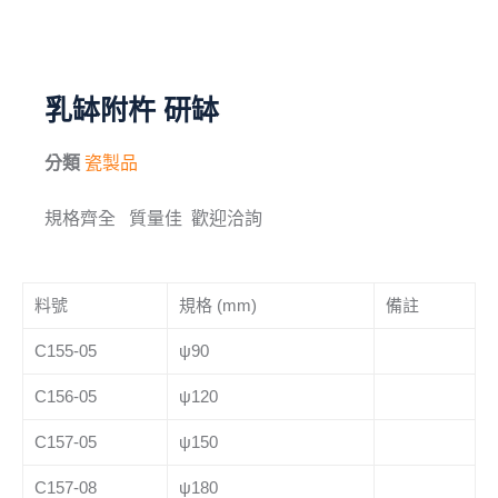
毛刷
儀器與配件
乳缽附杵 研缽
其他
分類
瓷製品
進口產品
規格齊全 質量佳 歡迎洽詢
化學試藥
料號
規格 (mm)
備註
C155-05
ψ90
C156-05
ψ120
C157-05
ψ150
C157-08
ψ180