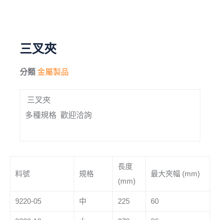
毛刷
儀器與配件
三叉夾
其他
分類
金屬製品
進口產品
三叉夾
化學試藥
多種規格 歡迎洽詢
長度
料號
規格
最大夾幅 (mm)
(mm)
9220-05
中
225
60