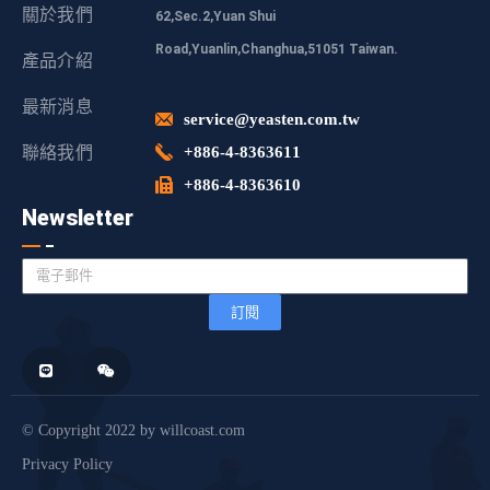
關於我們
62,Sec.2,Yuan Shui
Road,Yuanlin,Changhua,51051 Taiwan.
產品介紹
最新消息
service@yeasten.com.tw
聯絡我們
+886-4-8363611
+886-4-8363610
Newsletter
訂閱
© Copyright 2022 by willcoast.com
Privacy Policy